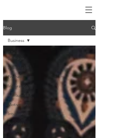
Blog
Business
Alle
Beiträge
Selbstliebe
Freiheit
Inspiration
Achtsamkeit
Motivation
Intuition
Business